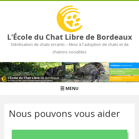
L'École du Chat Libre de Bordeaux
Stérilisation de chats errants – Mise à l'adoption de chats et de
chatons sociables
Skip
to
content
MENU
Nous pouvons vous aider