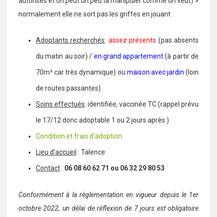
autorisés et on peut un peu la manipuler comme on veut) >
normalement elle ne sort pas les griffes en jouant
Adoptants recherchés
:
assez présents
(pas absents
du matin au soir)
/
en grand appartement
(à partir de
70m² car très dynamique)
ou
maison avec jardin
(loin
de routes passantes)
Soins effectués
: identifiée, vaccinée TC (rappel prévu
le 17/12 donc adoptable 1 ou 2 jours après )
Condition et frais d’adoption
Lieu d’accueil
: Talence
Contact
:
06 08 60 62 71 ou 06 32 29 80 53
Conformément à la réglementation en vigueur depuis le 1er
octobre 2022, un délai de réflexion de 7 jours est obligatoire