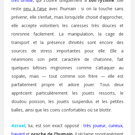
très timide
, qui s’ouvre uniquement à
son rythme
. Elle
reste
peu à l’aise
avec l’humain : si on la touche sans
prévenir, elle s’enfuit, mais lorsqu’elle choisit d’approcher,
elle accepte volontiers les caresses très douces et
ronronne facilement. La manipulation, la cage de
transport et la présence d’invités sont encore des
sources de stress importantes pour elle. Elle a
néanmoins son petit caractère de chatonne, fait
quelques bêtises mignonnes comme s’attaquer au
sopalin, mais — tout comme son frère — elle est
parfaitement propre et adore jouer. Tous deux
apprécient particulièrement les jouets ressorts, le
doudou poisson, les jouets suspendus et les petites
balles, ainsi que les coins confortables où se blottir.
Azrael
, lui, est son exact opposé :
très joueur, curieux,
bavard
et
proche de l’humain
, il réclame spontanément