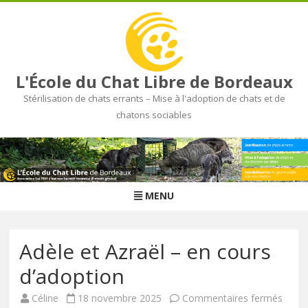
L'École du Chat Libre de Bordeaux
Stérilisation de chats errants – Mise à l'adoption de chats et de
chatons sociables
Skip
to
content
MENU
Adèle et Azraël – en cours
d’adoption
Céline
18 novembre 2025
Commentaires fermés